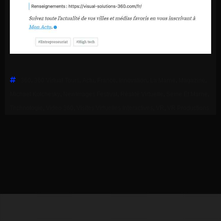
360
,
360 Virtual Tours
,
Actu
,
France
,
Innovation
,
La Marne
,
Magazine
,
Michael Kolchesky
,
NewImages Festival
,
Réalité Virtuelle
,
Seine Et Marne
,
Technologie
,
Video 360
,
Visites Virtuelles Interactives
,
VR
,
VR Productions