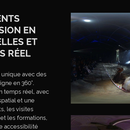
ENTS
USION EN
ELLES ET
S RÉEL
e unique avec des
ligne en 360°.
 temps réel, avec
patial et une
s, les visites
et les formations,
e accessibilité