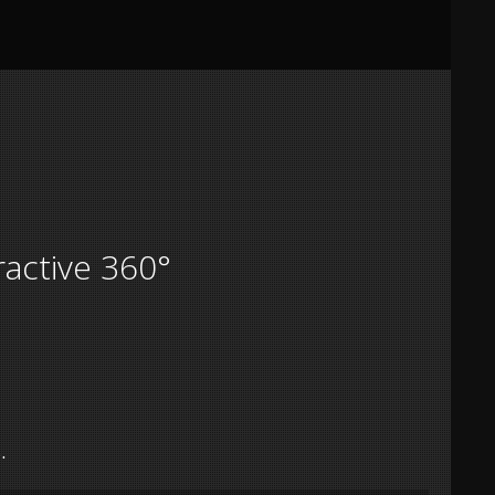
ractive 360°
.