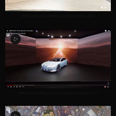
BMW 100 years exhibition at Beijing, China - 2017
BMW show in 360° at the IAA car show, Frankfurt 2017