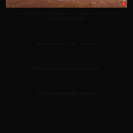
Lancôme Idole The New Fragrance - Experience it now in 360|
Immersive Experience
ProBox work space 360° - Logistique
Fleury Michon la Visite Immersive 360°
ProBox work space 360° - boutique
Centaure-centre-conduite-automobile