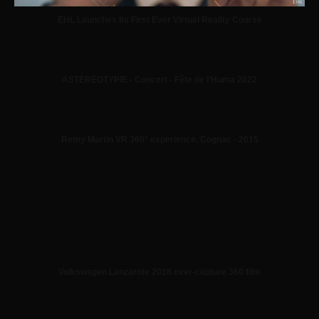
EHL Launches Its First Ever Virtual Reality Course
ASTÉRÉOTYPIE - Concert - Fête de l’Huma 2022
Remy Martin VR 360° experience, Cognac - 2015
360 experience of the 29 celebration event at France Television, Paris -
2016
Volkswagen Lanzarote 2018 over-capture 360 film