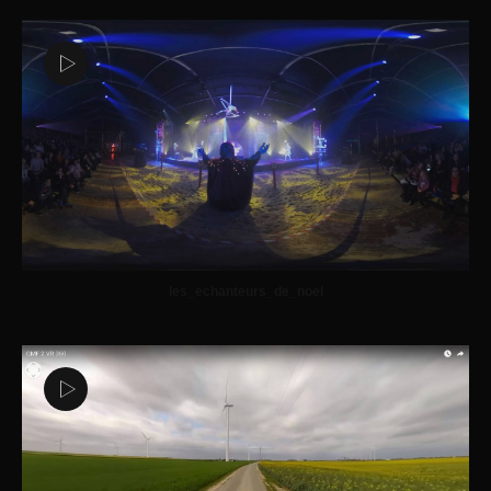
les_echanteurs_de_noel