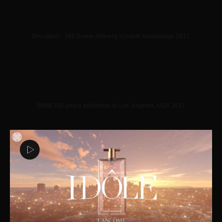
Docapost : 360 Drone delivery system technology. 2017
BMW 100 years exhibition at Los Angeles, USA 2017