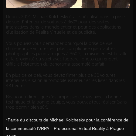
Depuis 2014, Michael Kolchesky était spécialisé dans la prise
de vue d’intérieur de voitures à 360° pour des visites
interactives dans le monde entier et pour des applications
d’utilisation de Réalité Virtuelle et de publicité.
Vous pouvez vous demander pourquoi la prise de vue
d’intérieur de voitures est plus compliquée que d’autres
photographies panoramiques à 360 °, la raison en est la taille
et la proximité du sujet avec l’appareil photo qui rendent
difficile l’obtention du panorama assemblé parfait.
En plus de ce défi, vous devez filmer plus de 30 voitures
intérieures + salon automobile extérieur et les livrer dans les
48 heures.
Beaucoup diront que c’est impossible, mais avec la bonne
technique et la bonne équipe, vous pouvez tout réaliser (sans
trop dormir bien sûr).
*Partie du discours de Michael Kolchesky pour la conférence de
la communauté IVRPA – Professional Virtual Reality à Prague