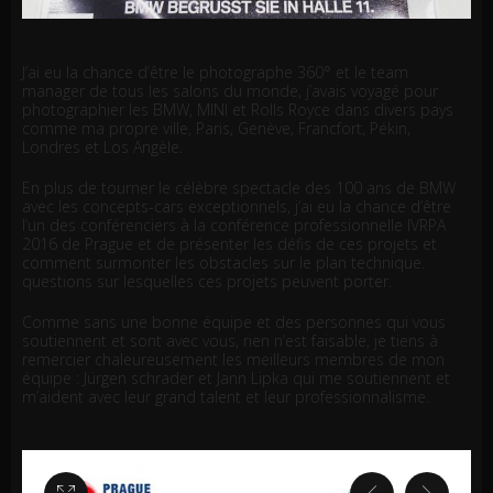
J’ai eu la chance d’être le photographe 360° et le team
manager de tous les salons du monde, j’avais voyagé pour
photographier les BMW, MINI et Rolls Royce dans divers pays
comme ma propre ville, Paris, Genève, Francfort, Pékin,
Londres et Los Angèle.
En plus de tourner le célèbre spectacle des 100 ans de BMW
avec les concepts-cars exceptionnels, j’ai eu la chance d’être
l’un des conférenciers à la conférence professionnelle IVRPA
2016 de Prague et de présenter les défis de ces projets et
comment surmonter les obstacles sur le plan technique.
questions sur lesquelles ces projets peuvent porter.
Comme sans une bonne équipe et des personnes qui vous
soutiennent et sont avec vous, rien n’est faisable, je tiens à
remercier chaleureusement les meilleurs membres de mon
équipe : Jürgen schrader et Jann Lipka qui me soutiennent et
m’aident avec leur grand talent et leur professionnalisme.