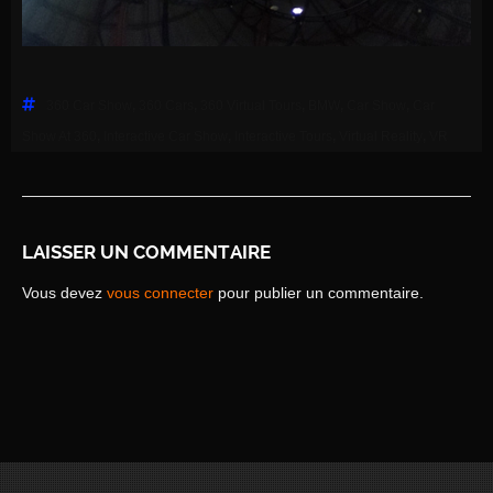
360 Car Show
,
360 Cars
,
360 Virtual Tours
,
BMW
,
Car Show
,
Car
Show At 360
,
Interactive Car Show
,
Interactive Tours
,
Virtual Reality
,
VR
LAISSER UN COMMENTAIRE
Vous devez
vous connecter
pour publier un commentaire.