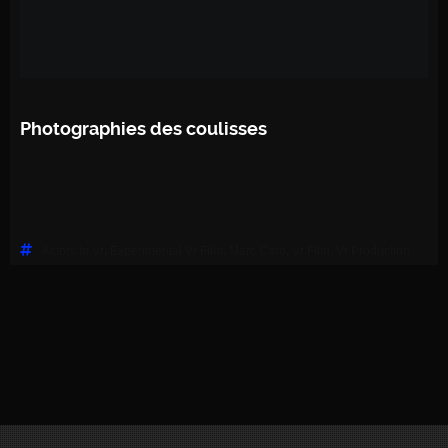
Photographies des coulisses
Actors In Vr
,
Experimental Vr Film
,
Marc Caro
,
Vr Film
,
Vr Production