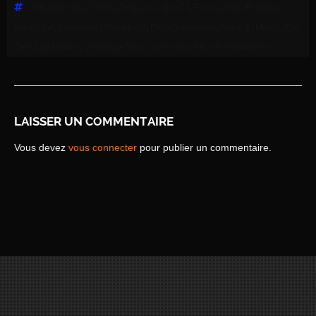
360
,
360 Virtual Tours
,
Dirigeant Active 77
,
France
,
Hôte Fonction
,
Immersion
,
Immersive Productions
,
Photogrammétrie
,
Seine Et Marne
,
The
Over Lap Factory
,
Véronique Veau
,
Video 360
,
VR
,
VR Productions
LAISSER UN COMMENTAIRE
Vous devez
vous connecter
pour publier un commentaire.