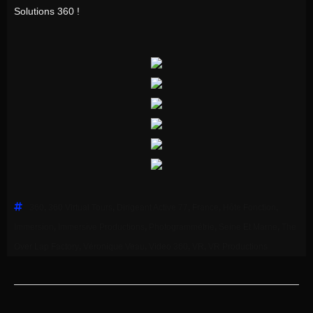
Solutions 360 !
360
,
360 Virtual Tours
,
Dirigeant Active 77
,
France
,
Hôte Fonction
,
Immersion
,
Immersive Productions
,
Photogrammétrie
,
Seine Et Marne
,
The
Over Lap Factory
,
Véronique Veau
,
Video 360
,
VR
,
VR Productions