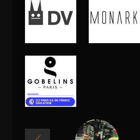
a su
 Je