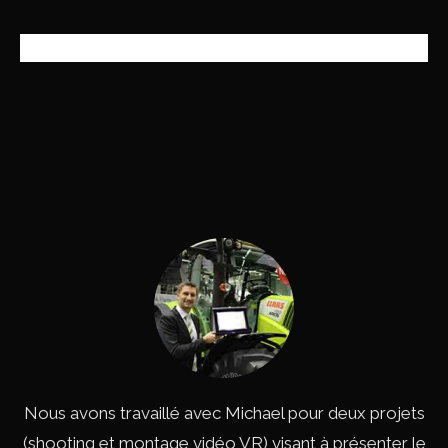
tie
Nous avons travaillé avec Michael pour deux projets
Un
x
(shooting et montage vidéo VR) visant à présenter le
l