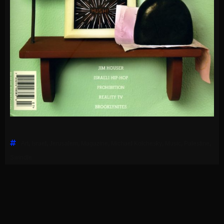
Art
,
Israel
,
Jerusalem
,
Magazine
,
Michael Kolchesky
,
Music
,
Palestine
,
Swindle